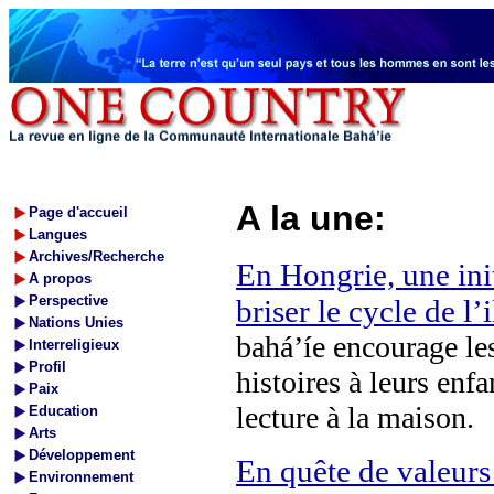
A la une:
Page d'accueil
Langues
Archives/Recherche
En Hongrie, une ini
A propos
Perspective
briser le cycle de l’
Nations Unies
bahá’íe encourage les
Interreligieux
Profil
histoires à leurs enf
Paix
lecture à la maison.
Education
Arts
Développement
En quête de valeurs
Environnement