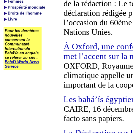
de la rédaction : Le t
Femmes
Prospérité mondiale
déclaration rédigée 
Droits de l'homme
Livre
l’occasion du 60ème 
Nations Unies.
Pour les dernières
nouvelles
concernant la
À Oxford, une conf
Communauté
Internationale
Bahá’íe en anglais,
met l’accent sur la 
se référer au site :
Bahá'í World News
OXFORD, Royaume-U
Service
climatique appelle u
important de la coopé
Les bahá’ís égyptien
CAIRE, 16 décembre 
facto sans papiers.
La Déclaration sur l