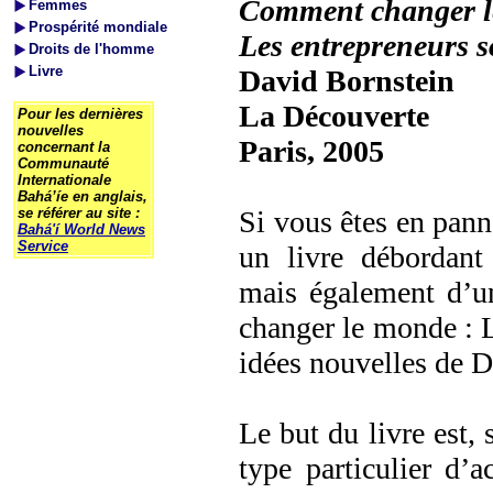
Comment changer l
Femmes
Prospérité mondiale
Les entrepreneurs so
Droits de l'homme
Livre
David Bornstein
La Découverte
Pour les dernières
nouvelles
Paris, 2005
concernant la
Communauté
Internationale
Bahá’íe en anglais,
se référer au site :
Si vous êtes en panne
Bahá'í World News
Service
un livre débordant
mais également d’un
changer le monde : L
idées nouvelles de D
Le but du livre est, s
type particulier d’a