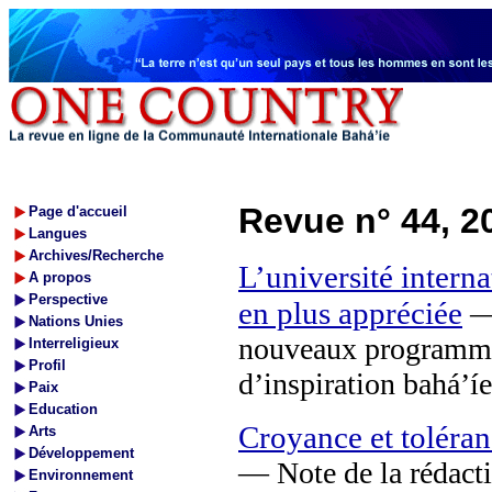
Revue n° 44, 2
Page d'accueil
Langues
Archives/Recherche
L’université intern
A propos
Perspective
en plus appréciée
— 
Nations Unies
nouveaux programmes 
Interreligieux
Profil
d’inspiration bahá’íe
Paix
Education
Croyance et toléran
Arts
Développement
— Note de la rédactio
Environnement