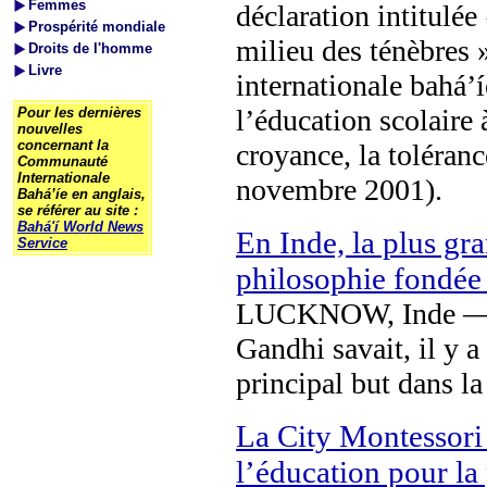
Femmes
déclaration intitulée
Prospérité mondiale
milieu des ténèbres
Droits de l'homme
Livre
internationale bahá’í
l’éducation scolaire 
Pour les dernières
nouvelles
concernant la
croyance, la toléran
Communauté
Internationale
novembre 2001).
Bahá’íe en anglais,
se référer au site :
Bahá'í World News
En Inde, la plus gr
Service
philosophie fondée 
LUCKNOW, Inde — A p
Gandhi savait, il y 
principal but dans la 
La City Montessori
l’éducation pour la