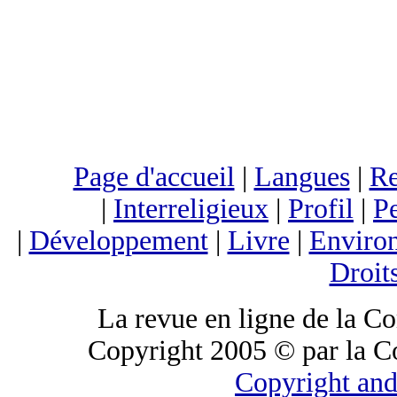
Page d'accueil
|
Langues
|
Re
|
Interreligieux
|
Profil
|
Pe
|
Développement
|
Livre
|
Enviro
Droit
La revue en ligne de la C
Copyright 2005 © par la C
Copyright and