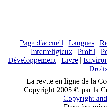
Page d'accueil
|
Langues
|
Re
|
Interreligieux
|
Profil
|
Pe
|
Développement
|
Livre
|
Enviro
Droit
La revue en ligne de la C
Copyright 2005 © par la C
Copyright and
Dernière mise