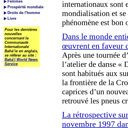
Femmes
internationaux sont 
Prospérité mondiale
mondialisation et se 
Droits de l'homme
Livre
phénomène est bon 
Pour les dernières
nouvelles
Dans le monde entie
concernant la
Communauté
œuvrent en faveur d
Internationale
Bahá’íe en anglais,
Après une tournée d
se référer au site :
Bahá'í World News
l’atelier de danse 
Service
sont habitués aux sur
la frontière de la Cr
caprices d’un nouveau
retrouvé les pneus cr
La rétrospective su
novembre 1997 dans