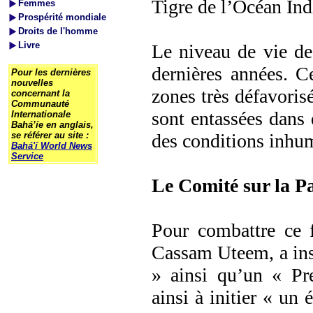
Tigre de l’Océan Ind
Femmes
Prospérité mondiale
Droits de l'homme
Livre
Le niveau de vie de
dernières années. C
Pour les dernières
nouvelles
zones très défavorisé
concernant la
Communauté
sont entassées dans 
Internationale
Bahá’íe en anglais,
se référer au site :
des conditions inhum
Bahá'í World News
Service
Le Comité sur la P
Pour combattre ce f
Cassam Uteem, a ins
» ainsi qu’un « Pre
ainsi à initier « un 