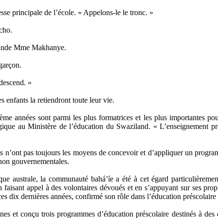
e principale de l’école. « Appelons-le le tronc. »
écho.
mande Mme Makhanye.
garçon.
 descend. »
s enfants la retiendront toute leur vie.
ième années sont parmi les plus formatrices et les plus importantes 
gique au Ministère de l’éducation du Swaziland. « L’enseignement pr
n’ont pas toujours les moyens de concevoir et d’appliquer un programm
 non gouvernementales.
 australe, la communauté bahá’íe a été à cet égard particulièrement
n faisant appel à des volontaires dévoués et en s’appuyant sur ses propr
s dix dernières années, confirmé son rôle dans l’éducation préscolaire a
aines et conçu trois programmes d’éducation préscolaire destinés à des