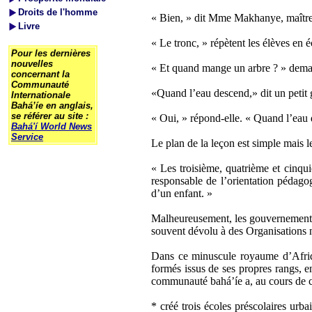
Droits de l'homme
« Bien, » dit Mme Makhanye, maîtress
Livre
« Le tronc, » répètent les élèves en 
Pour les dernières
nouvelles
« Et quand mange un arbre ? » de
concernant la
Communauté
«Quand l’eau descend,» dit un petit 
Internationale
Bahá’íe en anglais,
se référer au site :
« Oui, » répond-elle. « Quand l’eau
Bahá'í World News
Service
Le plan de la leçon est simple mais le
« Les troisième, quatrième et cinqu
responsable de l’orientation pédago
d’un enfant. »
Malheureusement, les gouvernements 
souvent dévolu à des Organisations
Dans ce minuscule royaume d’Afrique
formés issus de ses propres rangs, e
communauté bahá’íe a, au cours de ce
* créé trois écoles préscolaires urb