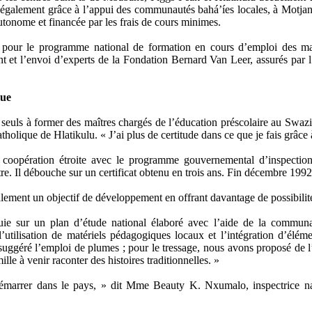
 également grâce à l’appui des communautés bahá’íes locales, à Motjane
tonome et financée par les frais de cours minimes.
s pour le programme national de formation en cours d’emploi des maî
et l’envoi d’experts de la Fondation Bernard Van Leer, assurés par 
que
euls à former des maîtres chargés de l’éducation préscolaire au Swaz
tholique de Hlatikulu. « J’ai plus de certitude dans ce que je fais grâce 
coopération étroite avec le programme gouvernemental d’inspection 
e. Il débouche sur un certificat obtenu en trois ans. Fin décembre 1992
ement un objectif de développement en offrant davantage de possibil
e sur un plan d’étude national élaboré avec l’aide de la communaut
tilisation de matériels pédagogiques locaux et l’intégration d’éléme
uggéré l’emploi de plumes ; pour le tressage, nous avons proposé de
lle à venir raconter des histoires traditionnelles. »
démarrer dans le pays, » dit Mme Beauty K. Nxumalo, inspectrice na