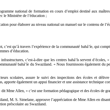
rogramme national de formation en cours d’emploi destiné aux maîtres
vec le Ministère de l’éducation ;
ducation pour élaborer au niveau national un manuel sur le contenu de l’
sant, c’est qu’à travers l’expérience de la communauté bahá’íe, qui co
rammes d’éducation.
infrastructures, c’est-à-dire que les centres bahá’ís servent d’école
communauté bahá’íe du Swaziland. « Nous fournissons également du per
teurs scolaires, assure le suivi des inspections des écoles et déliv
, apporte également un appui financier et une assistance technique con
, » dit Mme Allen, « c’est une formation pédagogique et des écoles de g
iland, M. S. Simelane, approuve l’appréciation de Mme Allen en disant
tion préscolaire au Swaziland.