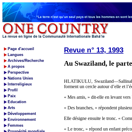
Revue n° 13, 1993
Page d'accueil
Langues
Archives/Recherche
Au Swaziland, le parte
A propos
Perspective
Nations Unies
HLATIKULU, Swaziland—Sallinah Mak
Interreligieux
forment un cercle autour d’elle et l’é
Profil
Paix
« Mes amis, » dit-elle en levant vers
Education
« Des branches, » répondent plusieur
Arts
Développement
Elle désigne ensuite le tronc. « Comm
Environnement
Femmes
« Le tronc, » répond un enfant préco
Prospérité mondiale