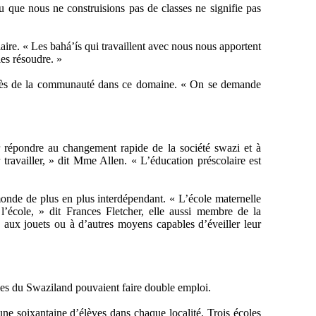
ou que nous ne construisions pas de classes ne signifie pas
ire. « Les bahá’ís qui travaillent avec nous nous apportent
les résoudre. »
 succès de la communauté dans ce domaine. « On se demande
 répondre au changement rapide de la société swazi et à
ravailler, » dit Mme Allen. « L’éducation préscolaire est
 monde de plus en plus interdépendant. « L’école maternelle
l’école, » dit Frances Fletcher, elle aussi membre de la
 aux jouets ou à d’autres moyens capables d’éveiller leur
lles du Swaziland pouvaient faire double emploi.
une soixantaine d’élèves dans chaque localité. Trois écoles