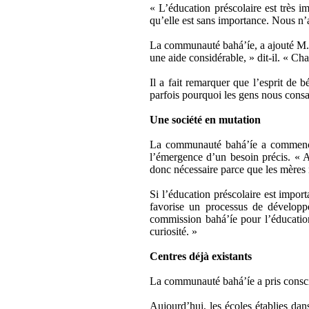
« L’éducation préscolaire est très i
qu’elle est sans importance. Nous n
La communauté bahá’íe, a ajouté M. S
une aide considérable, » dit-il. « Ch
Il a fait remarquer que l’esprit de
parfois pourquoi les gens nous consac
Une société en mutation
La communauté bahá’íe a commencé 
l’émergence d’un besoin précis. « A
donc nécessaire parce que les mères 
Si l’éducation préscolaire est impor
favorise un processus de développe
commission bahá’íe pour l’éducation
curiosité. »
Centres déjà existants
La communauté bahá’íe a pris conscie
Aujourd’hui, les écoles établies dan