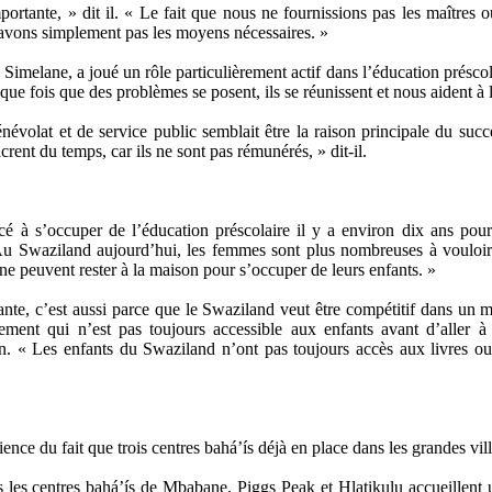
mportante, » dit il. « Le fait que nous ne fournissions pas les maîtres 
’avons simplement pas les moyens nécessaires. »
imelane, a joué un rôle particulièrement actif dans l’éducation préscola
aque fois que des problèmes se posent, ils se réunissent et nous aident à 
 bénévolat et de service public semblait être la raison principale du
rent du temps, car ils ne sont pas rémunérés, » dit-il.
à s’occuper de l’éducation préscolaire il y a environ dix ans pour
u Swaziland aujourd’hui, les femmes sont plus nombreuses à vouloir t
ne peuvent rester à la maison pour s’occuper de leurs enfants. »
tante, c’est aussi parce que le Swaziland veut être compétitif dans un
ment qui n’est pas toujours accessible aux enfants avant d’aller à 
. « Les enfants du Swaziland n’ont pas toujours accès aux livres ou
nce du fait que trois centres bahá’ís déjà en place dans les grandes vi
s les centres bahá’ís de Mbabane, Piggs Peak et Hlatikulu accueillent 