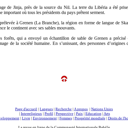
age de Jinja, près de la source du Nil. La terre du Libéria a été pri
e important où tous les présidents du pays prêtent serment.
rélevée à Grenen (La Branche), la région en forme de langue de Skag
e le continent avec ses sables mouvants.
s forêts, qui a envoyé un échantillon de sable de Grenen a précisé q
mage de la société humaine. En s’unissant, des personnes d’origines di
Page d'accueil
|
Langues
|
Recherche
|
A propos
|
Nations Unies
|
Interreligieux
|
Profil
|
Perspective
|
Paix
|
Education
|
Arts
veloppement
|
Livre
|
Environnement
|
Femmes
|
Prospérité mondiale
|
Droits de l'
La revue en ligne de la Communauté Internationale Bahá'íe