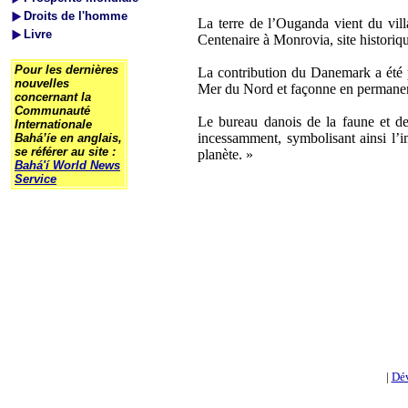
Droits de l'homme
La terre de l’Ouganda vient du vill
Livre
Centenaire à Monrovia, site historiqu
Pour les dernières
La contribution du Danemark a été p
nouvelles
Mer du Nord et façonne en permanenc
concernant la
Communauté
Le bureau danois de la faune et de
Internationale
incessamment, symbolisant ainsi l’i
Bahá’íe en anglais,
se référer au site :
planète. »
Bahá'í World News
Service
|
Dé