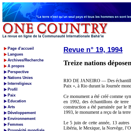
Revue n° 19, 1994
Page d'accueil
Langues
Archives/Recherche
Treize nations dépose
A propos
Perspective
Nations Unies
RIO DE JANEIRO — Des échantillons d
Interreligieux
Paix », à Rio durant la Journée mon
Profil
Paix
Ce monument a été créé comme symbo
Education
en 1992, des échantillons de terre
construction a été parrainée par le
Arts
1993, le monument a reçu de la terr
Développement
Environnement
Le 5 juin de cette année, 13 autres 
Femmes
Libéria, le Mexique, la Norvège, l’O
Prospérité mondiale