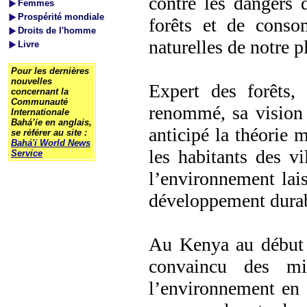
contre les dangers d
Femmes
Prospérité mondiale
forêts et de conso
Droits de l'homme
naturelles de notre p
Livre
Pour les dernières
nouvelles
Expert des forêts,
concernant la
Communauté
renommé, sa vision
Internationale
Bahá’íe en anglais,
anticipé la théorie 
se référer au site :
Bahá'í World News
les habitants des vi
Service
l’environnement lais
développement durab
Au Kenya au début 
convaincu des mi
l’environnement en p