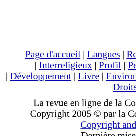
Page d'accueil
|
Langues
|
Re
|
Interreligieux
|
Profil
|
Pe
|
Développement
|
Livre
|
Enviro
Droit
La revue en ligne de la C
Copyright 2005 © par la C
Copyright and
Dernière mise