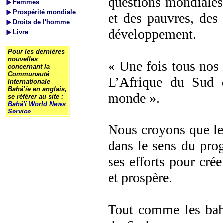
questions mondiales,
Femmes
Prospérité mondiale
et des pauvres, des 
Droits de l'homme
développement.
Livre
Pour les dernières
nouvelles
« Une fois tous nos 
concernant la
Communauté
L’Afrique du Sud 
Internationale
Bahá’íe en anglais,
monde ».
se référer au site :
Bahá'í World News
Service
Nous croyons que les
dans le sens du prog
ses efforts pour crée
et prospère.
Tout comme les bahá