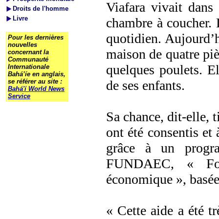
Viafara vivait dans 
Droits de l'homme
Livre
chambre à coucher. De
quotidien. Aujourd’
Pour les dernières
nouvelles
maison de quatre pièc
concernant la
Communauté
quelques poulets. El
Internationale
Bahá’íe en anglais,
se référer au site :
de ses enfants.
Bahá'í World News
Service
Sa chance, dit-elle, t
ont été consentis et
grâce à un progra
FUNDAEC, « Fond
économique », basée 
« Cette aide a été t