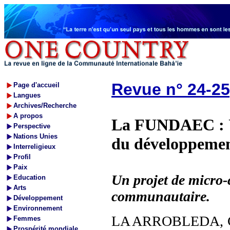
Revue n° 24-25
Page d'accueil
Langues
Archives/Recherche
A propos
La FUNDAEC : Un
Perspective
Nations Unies
du développemen
Interreligieux
Profil
Paix
Un projet de micro-c
Education
Arts
communautaire.
Développement
Environnement
LA ARROBLEDA, Cau
Femmes
Prospérité mondiale