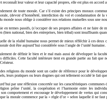
 reconnaît leur valeur et leur capacité propres, elle est plus en accord a
fondement de toute morale. Car s’il existe des principes moraux commun
ale, (devoir d’honnêteté, interdiction du vol et condamnation de la v
é du monde nous oblige à considérer nos relations mutuelles sous une nou
ie en termes passifs, (s’occuper de ses propres affaires et ne faire de 
 (bien national, bien des entreprises, bien tribal) sont insuffisants qua
rituelle de la réalité humaine nous permet de mieux réfléchir à ces deux
morale doit être aujourd’hui considérée sous l’angle de l’unité humaine.
eulement de définir le bien et le mal mais aussi de développer la facul
s difficiles. Cette faculté intérieure tient en grande partie au fait que
 Créateur.
s religions du monde sont un cadre de référence pour le développeme
els, leurs pratiques ou leurs dogmes qui ont tellement occulté le fait que 
d’hui par une réflexion concertée sur les caractéristiques communes d
gion prône l’unité, la coopération et l’harmonie entre les individu
s son comportement et encourage le développement de vertus qui consti
que la morale commence par la « règle d’or » selon laquelle il ne faut p