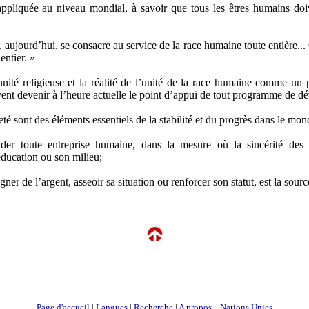
 appliquée au niveau mondial, à savoir que tous les êtres humains do
 aujourd’hui, se consacre au service de la race humaine toute entière...
entier. »
’unité religieuse et la réalité de l’unité de la race humaine comme un
vent devenir à l’heure actuelle le point d’appui de tout programme de d
teté sont des éléments essentiels de la stabilité et du progrès dans le mon
ider toute entreprise humaine, dans la mesure où la sincérité des 
ducation ou son milieu;
gner de l’argent, asseoir sa situation ou renforcer son statut, est la sou
Page d'accueil
|
Langues
|
Recherche
|
A propos
|
Nations Unies