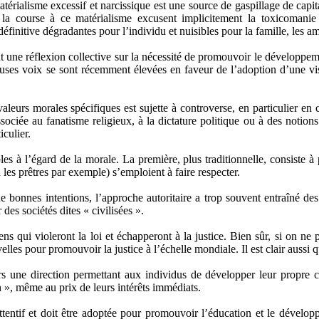
rialisme excessif et narcissique est une source de gaspillage de capit
la course à ce matérialisme excusent implicitement la toxicomanie e
éfinitive dégradantes pour l’individu et nuisibles pour la famille, les ami
nt une réflexion collective sur la nécessité de promouvoir le développem
ses voix se sont récemment élevées en faveur de l’adoption d’une visi
aleurs morales spécifiques est sujette à controverse, en particulier en 
sociée au fanatisme religieux, à la dictature politique ou à des notio
iculier.
sibles à l’égard de la morale. La première, plus traditionnelle, consist
u les prêtres par exemple) s’emploient à faire respecter.
bonnes intentions, l’approche autoritaire a trop souvent entraîné de
des sociétés dites « civilisées ».
ens qui violeront la loi et échapperont à la justice. Bien sûr, si on ne 
lles pour promouvoir la justice à l’échelle mondiale. Il est clair aussi qu’
s une direction permettant aux individus de développer leur propre c
n », même au prix de leurs intérêts immédiats.
entif et doit être adoptée pour promouvoir l’éducation et le développ