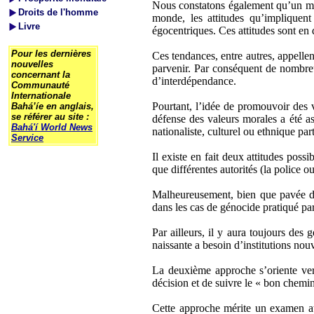
Nous constatons également qu’un maté
Droits de l'homme
monde, les attitudes qu’impliquent 
Livre
égocentriques. Ces attitudes sont en d
Pour les dernières
Ces tendances, entre autres, appelle
nouvelles
parvenir. Par conséquent de nombreu
concernant la
d’interdépendance.
Communauté
Internationale
Pourtant, l’idée de promouvoir des v
Bahá’íe en anglais,
se référer au site :
défense des valeurs morales a été as
Bahá'í World News
nationaliste, culturel ou ethnique part
Service
Il existe en fait deux attitudes pos
que différentes autorités (la police o
Malheureusement, bien que pavée de 
dans les cas de génocide pratiqué par 
Par ailleurs, il y aura toujours des g
naissante a besoin d’institutions nouve
La deuxième approche s’oriente ver
décision et de suivre le « bon chemi
Cette approche mérite un examen att