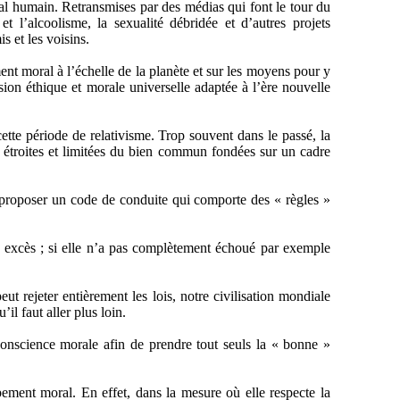
al humain. Retransmises par des médias qui font le tour du
t l’alcoolisme, la sexualité débridée et d’autres projets
s et les voisins.
ent moral à l’échelle de la planète et sur les moyens pour y
on éthique et morale universelle adaptée à l’ère nouvelle
cette période de relativisme. Trop souvent dans le passé, la
ns étroites et limitées du bien commun fondées sur un cadre
e à proposer un code de conduite qui comporte des « règles »
s excès ; si elle n’a pas complètement échoué par exemple
peut rejeter entièrement les lois, notre civilisation mondiale
il faut aller plus loin.
onscience morale afin de prendre tout seuls la « bonne »
ement moral. En effet, dans la mesure où elle respecte la